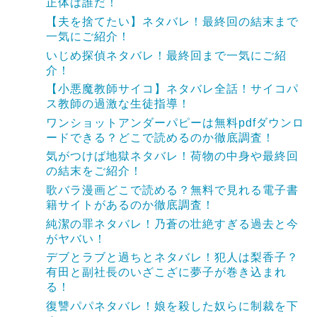
正体は誰だ！
【夫を捨てたい】ネタバレ！最終回の結末まで
一気にご紹介！
いじめ探偵ネタバレ！最終回まで一気にご紹
介！
【小悪魔教師サイコ】ネタバレ全話！サイコパ
ス教師の過激な生徒指導！
ワンショットアンダーパピーは無料pdfダウンロ
ードできる？どこで読めるのか徹底調査！
気がつけば地獄ネタバレ！荷物の中身や最終回
の結末をご紹介！
歌バラ漫画どこで読める？無料で見れる電子書
籍サイトがあるのか徹底調査！
純潔の罪ネタバレ！乃蒼の壮絶すぎる過去と今
がヤバい！
デブとラブと過ちとネタバレ！犯人は梨香子？
有田と副社長のいざこざに夢子が巻き込まれ
る！
復讐パパネタバレ！娘を殺した奴らに制裁を下