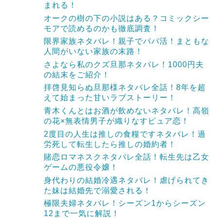
まれる！
オークの樹の下の小説はある？コミックシー
モアで読めるのかも徹底調査！
限界家族ネタバレ！親子でパパ活！まともな
人間がいない家族の末路！
さよなら私のクズ旦那ネタバレ！1000円夫
の結末をご紹介！
拝啓見知らぬ旦那様ネタバレ全話！8年を超
えて始まった甘いラブストーリー！
青木くんとはお酒が飲めないネタバレ！高嶺
の花×無表情男子が織りなすピュア恋！
2度目の人生は推しの食糧ですネタバレ！過
労死して転生したら推しの婚約者！
賭恋ロマネスクネタバレ全話！転生先は乙女
ゲームの悪役令嬢！
身代わりの結婚冷遇ネタバレ！虐げられてき
た妹は結婚先で溺愛される！
極限夫婦ネタバレ！シーズン1からシーズン
12まで一気に解説！