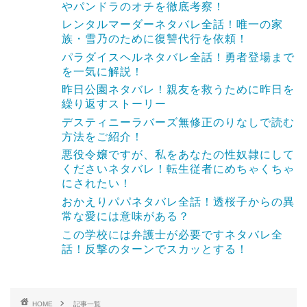
やパンドラのオチを徹底考察！
レンタルマーダーネタバレ全話！唯一の家
族・雪乃のために復讐代行を依頼！
パラダイスヘルネタバレ全話！勇者登場まで
を一気に解説！
昨日公園ネタバレ！親友を救うために昨日を
繰り返すストーリー
デスティニーラバーズ無修正のりなしで読む
方法をご紹介！
悪役令嬢ですが、私をあなたの性奴隷にして
くださいネタバレ！転生従者にめちゃくちゃ
にされたい！
おかえりパパネタバレ全話！透桜子からの異
常な愛には意味がある？
この学校には弁護士が必要ですネタバレ全
話！反撃のターンでスカッとする！
HOME
記事一覧