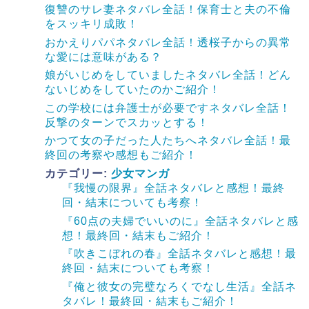
復讐のサレ妻ネタバレ全話！保育士と夫の不倫
をスッキリ成敗！
おかえりパパネタバレ全話！透桜子からの異常
な愛には意味がある？
娘がいじめをしていましたネタバレ全話！どん
ないじめをしていたのかご紹介！
この学校には弁護士が必要ですネタバレ全話！
反撃のターンでスカッとする！
かつて女の子だった人たちへネタバレ全話！最
終回の考察や感想もご紹介！
カテゴリー:
少女マンガ
『我慢の限界』全話ネタバレと感想！最終
回・結末についても考察！
『60点の夫婦でいいのに』全話ネタバレと感
想！最終回・結末もご紹介！
『吹きこぼれの春』全話ネタバレと感想！最
終回・結末についても考察！
『俺と彼女の完璧なろくでなし生活』全話ネ
タバレ！最終回・結末もご紹介！