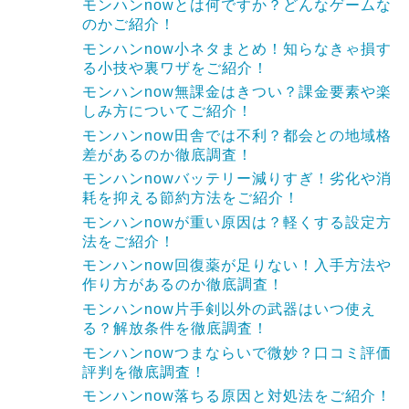
モンハンnowとは何ですか？どんなゲームな
のかご紹介！
モンハンnow小ネタまとめ！知らなきゃ損す
る小技や裏ワザをご紹介！
モンハンnow無課金はきつい？課金要素や楽
しみ方についてご紹介！
モンハンnow田舎では不利？都会との地域格
差があるのか徹底調査！
モンハンnowバッテリー減りすぎ！劣化や消
耗を抑える節約方法をご紹介！
モンハンnowが重い原因は？軽くする設定方
法をご紹介！
モンハンnow回復薬が足りない！入手方法や
作り方があるのか徹底調査！
モンハンnow片手剣以外の武器はいつ使え
る？解放条件を徹底調査！
モンハンnowつまならいで微妙？口コミ評価
評判を徹底調査！
モンハンnow落ちる原因と対処法をご紹介！