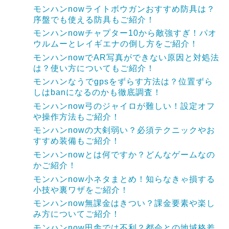
モンハンnowライトボウガンおすすめ防具は？
序盤でも使える防具もご紹介！
モンハンnowチャプター10から敵強すぎ！パオ
ウルムーとレイギエナの倒し方をご紹介！
モンハンnowでAR写真ができない原因と対処法
は？使い方についてもご紹介！
モンハンなうでgpsをずらす方法は？位置ずら
しはbanになるのかも徹底調査！
モンハンnow弓のジャイロが難しい！設定オフ
や操作方法もご紹介！
モンハンnowの大剣弱い？必須テクニックやお
すすめ装備もご紹介！
モンハンnowとは何ですか？どんなゲームなの
かご紹介！
モンハンnow小ネタまとめ！知らなきゃ損する
小技や裏ワザをご紹介！
モンハンnow無課金はきつい？課金要素や楽し
み方についてご紹介！
モンハンnow田舎では不利？都会との地域格差