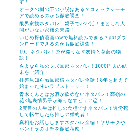
す！
オークの樹の下の小説はある？コミックシーモ
アで読めるのかも徹底調査！
限界家族ネタバレ！親子でパパ活！まともな人
間がいない家族の末路！
いじめ探偵漫画rawで無料読みできる？pdfダウ
ンロードできるのかも徹底調査！
19。ネタバレ！糸が織りなす友情と葛藤の物
語！
さよなら私のクズ旦那ネタバレ！1000円夫の結
末をご紹介！
拝啓見知らぬ旦那様ネタバレ全話！8年を超えて
始まった甘いラブストーリー！
青木くんとはお酒が飲めないネタバレ！高嶺の
花×無表情男子が織りなすピュア恋！
2度目の人生は推しの食糧ですネタバレ！過労死
して転生したら推しの婚約者！
真相をお話ししますネタバレ全編！ヤリモクや
パンドラのオチを徹底考察！