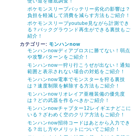
使い道を徹底調査！
ポケモンスリープバッテリー劣化の影響は？
負担を軽減して消費を減らす方法もご紹介！
ポケモンスリープyoutube見ながら計測でき
る？バックグラウンド再生ができる裏技もご
紹介！
カテゴリー:
モンハンnow
モンハンnowディアブロスに勝てない！弱点
や攻撃パターンをご紹介！
モンハンnow一狩り行こうぜが出ない！通知
範囲と表示されない場合の対処をご紹介！
モンハンnow電車でモンスターを狩る裏技
は？速度制限を解除する方法もご紹介！
モンハンnowリオレイア亜種装備の優先度
は？どの武器を作るべきかご紹介！
モンハンnowチャプター12レイギエナどこに
いる？ざわめく空のクリア方法もご紹介！
モンハンnow招待コードはあとから入力でき
る？出し方やメリットについてご紹介！