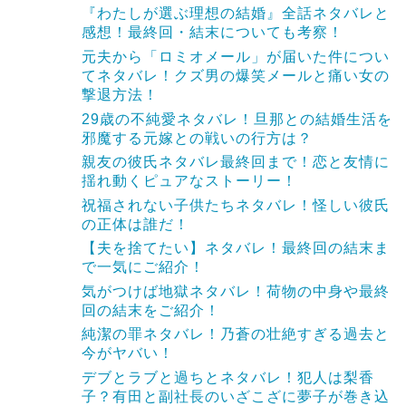
『わたしが選ぶ理想の結婚』全話ネタバレと
感想！最終回・結末についても考察！
元夫から「ロミオメール」が届いた件につい
てネタバレ！クズ男の爆笑メールと痛い女の
撃退方法！
29歳の不純愛ネタバレ！旦那との結婚生活を
邪魔する元嫁との戦いの行方は？
親友の彼氏ネタバレ最終回まで！恋と友情に
揺れ動くピュアなストーリー！
祝福されない子供たちネタバレ！怪しい彼氏
の正体は誰だ！
【夫を捨てたい】ネタバレ！最終回の結末ま
で一気にご紹介！
気がつけば地獄ネタバレ！荷物の中身や最終
回の結末をご紹介！
純潔の罪ネタバレ！乃蒼の壮絶すぎる過去と
今がヤバい！
デブとラブと過ちとネタバレ！犯人は梨香
子？有田と副社長のいざこざに夢子が巻き込