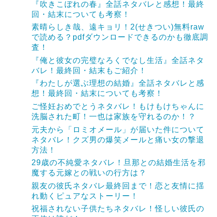
『吹きこぼれの春』全話ネタバレと感想！最終
回・結末についても考察！
素晴らしき哉、遠キョリ！2(せきつい)無料raw
で読める？pdfダウンロードできるのかも徹底調
査！
『俺と彼女の完璧なろくでなし生活』全話ネタ
バレ！最終回・結末もご紹介！
『わたしが選ぶ理想の結婚』全話ネタバレと感
想！最終回・結末についても考察！
ご怪妊おめでとうネタバレ！もけもけちゃんに
洗脳された町！一也は家族を守れるのか！？
元夫から「ロミオメール」が届いた件について
ネタバレ！クズ男の爆笑メールと痛い女の撃退
方法！
29歳の不純愛ネタバレ！旦那との結婚生活を邪
魔する元嫁との戦いの行方は？
親友の彼氏ネタバレ最終回まで！恋と友情に揺
れ動くピュアなストーリー！
祝福されない子供たちネタバレ！怪しい彼氏の