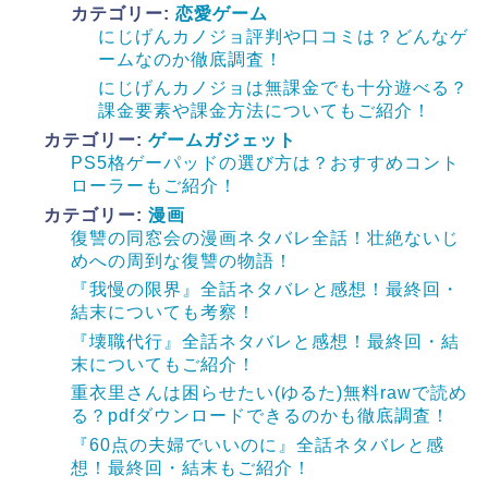
カテゴリー:
恋愛ゲーム
にじげんカノジョ評判や口コミは？どんなゲ
ームなのか徹底調査！
にじげんカノジョは無課金でも十分遊べる？
課金要素や課金方法についてもご紹介！
カテゴリー:
ゲームガジェット
PS5格ゲーパッドの選び方は？おすすめコント
ローラーもご紹介！
カテゴリー:
漫画
復讐の同窓会の漫画ネタバレ全話！壮絶ないじ
めへの周到な復讐の物語！
『我慢の限界』全話ネタバレと感想！最終回・
結末についても考察！
『壊職代行』全話ネタバレと感想！最終回・結
末についてもご紹介！
重衣里さんは困らせたい(ゆるた)無料rawで読め
る？pdfダウンロードできるのかも徹底調査！
『60点の夫婦でいいのに』全話ネタバレと感
想！最終回・結末もご紹介！