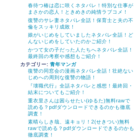
春待つ椿は恋に咲くネタバレ！特別な仕事が
まさかの恋人！ときめきの純情ラブコメ！
復讐のサレ妻ネタバレ全話！保育士と夫の不
倫をスッキリ成敗！
娘がいじめをしていましたネタバレ全話！ど
んないじめをしていたのかご紹介！
かつて女の子だった人たちへネタバレ全話！
最終回の考察や感想もご紹介！
カテゴリー:
青年マンガ
復讐の同窓会の漫画ネタバレ全話！壮絶ない
じめへの周到な復讐の物語！
『壊職代行』全話ネタバレと感想！最終回・
結末についてもご紹介！
重衣里さんは困らせたい(ゆるた)無料rawで
読める？pdfダウンロードできるのかも徹底
調査！
素晴らしき哉、遠キョリ！2(せきつい)無料
rawで読める？pdfダウンロードできるのかも
徹底調査！