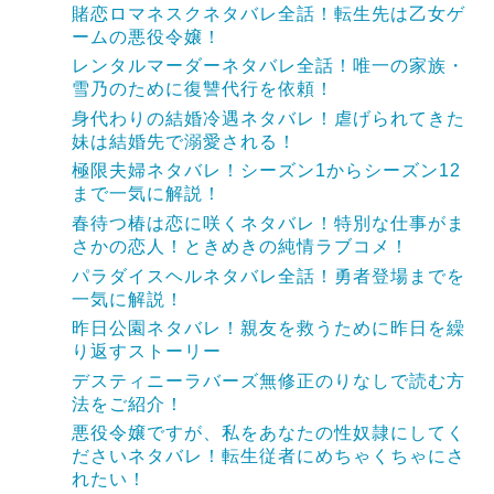
賭恋ロマネスクネタバレ全話！転生先は乙女ゲ
ームの悪役令嬢！
レンタルマーダーネタバレ全話！唯一の家族・
雪乃のために復讐代行を依頼！
身代わりの結婚冷遇ネタバレ！虐げられてきた
妹は結婚先で溺愛される！
極限夫婦ネタバレ！シーズン1からシーズン12
まで一気に解説！
春待つ椿は恋に咲くネタバレ！特別な仕事がま
さかの恋人！ときめきの純情ラブコメ！
パラダイスヘルネタバレ全話！勇者登場までを
一気に解説！
昨日公園ネタバレ！親友を救うために昨日を繰
り返すストーリー
デスティニーラバーズ無修正のりなしで読む方
法をご紹介！
悪役令嬢ですが、私をあなたの性奴隷にしてく
ださいネタバレ！転生従者にめちゃくちゃにさ
れたい！