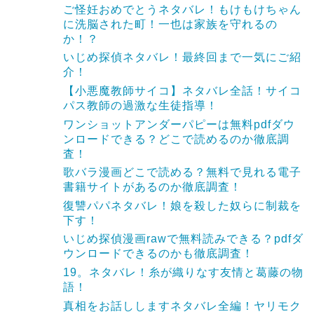
ご怪妊おめでとうネタバレ！もけもけちゃん
に洗脳された町！一也は家族を守れるの
か！？
いじめ探偵ネタバレ！最終回まで一気にご紹
介！
【小悪魔教師サイコ】ネタバレ全話！サイコ
パス教師の過激な生徒指導！
ワンショットアンダーパピーは無料pdfダウ
ンロードできる？どこで読めるのか徹底調
査！
歌バラ漫画どこで読める？無料で見れる電子
書籍サイトがあるのか徹底調査！
復讐パパネタバレ！娘を殺した奴らに制裁を
下す！
いじめ探偵漫画rawで無料読みできる？pdfダ
ウンロードできるのかも徹底調査！
19。ネタバレ！糸が織りなす友情と葛藤の物
語！
真相をお話ししますネタバレ全編！ヤリモク