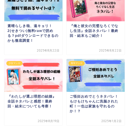
素晴らしき哉、遠キョリ！
『俺と彼女の完璧なろくでな
2(せきつい)無料rawで読め
し生活』全話ネタバレ！最終
る？pdfダウンロードできるの
回・結末もご紹介！
かも徹底調査！
2025年8月22日
2025年8月22日
少女マンガ
青年マンガ
『わたしが選ぶ理想の結婚』
ご怪妊おめでとうネタバレ！
全話ネタバレと感想！最終
もけもけちゃんに洗脳された
回・結末についても考察！
町！一也は家族を守れるの
か！？
2025年8月19日
2025年1月2日