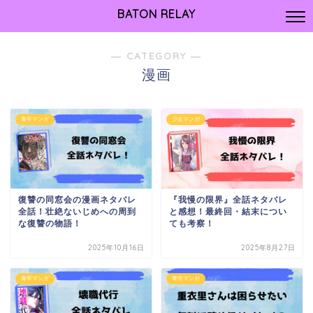
BATON RELAY
― CATEGORY ―
漫画
青年マンガ
少女マンガ
復讐の同窓会の漫画ネタバレ
『我慢の限界』全話ネタバレ
全話！壮絶ないじめへの周到
と感想！最終回・結末につい
な復讐の物語！
ても考察！
2025年10月16日
2025年8月27日
青年マンガ
青年マンガ