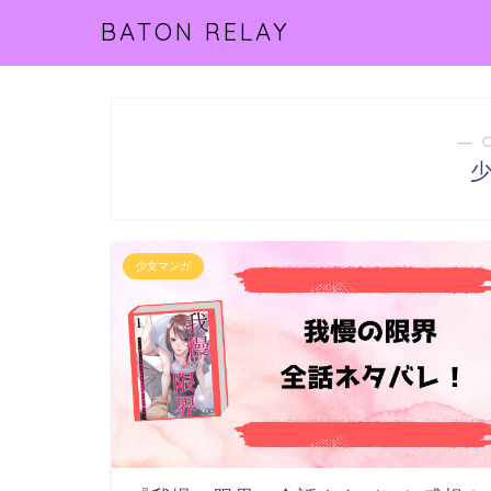
BATON RELAY
― 
少女マンガ