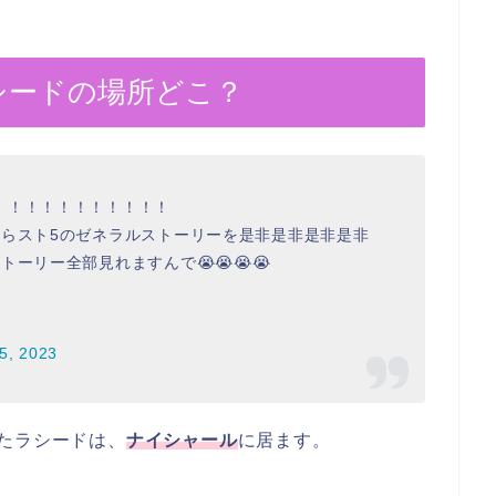
シードの場所どこ？
！！！！！！！！！！！
たらスト5のゼネラルストーリーを是非是非是非是非
ーリー全部見れますんで😭😭😭😭
25, 2023
たラシードは、
ナイシャール
に居ます。