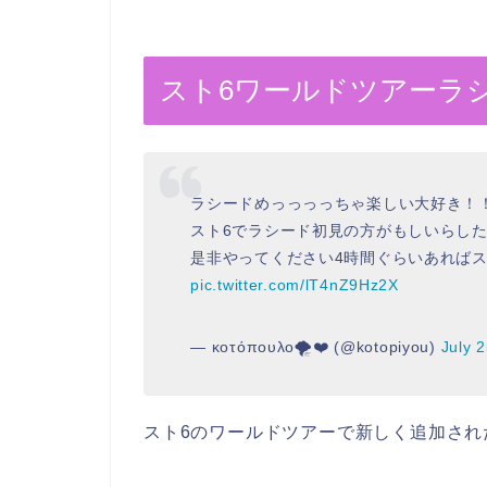
スト6ワールドツアーラ
ラシードめっっっっちゃ楽しい大好き！
スト6でラシード初見の方がもしいらし
是非やってください4時間ぐらいあればスト
pic.twitter.com/lT4nZ9Hz2X
— κοτόπουλο🌪️❤️ (@kotopiyou)
July 
スト6のワールドツアーで新しく追加され